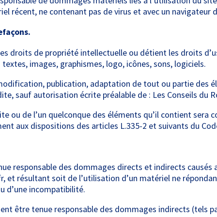
sponsable de dommages matériels liés à l’utilisation du site. 
riel récent, ne contenant pas de virus et avec un navigateur 
efaçons.
es droits de propriété intellectuelle ou détient les droits d
 textes, images, graphismes, logo, icônes, sons, logiciels.
dification, publication, adaptation de tout ou partie des él
ite, sauf autorisation écrite préalable de : Les Conseils du R
ite ou de l’un quelconque des éléments qu’il contient sera
t aux dispositions des articles L.335-2 et suivants du Code 
nue responsable des dommages directs et indirects causés au 
r, et résultant soit de l’utilisation d’un matériel ne réponda
ou d’une incompatibilité.
ent être tenue responsable des dommages indirects (tels p