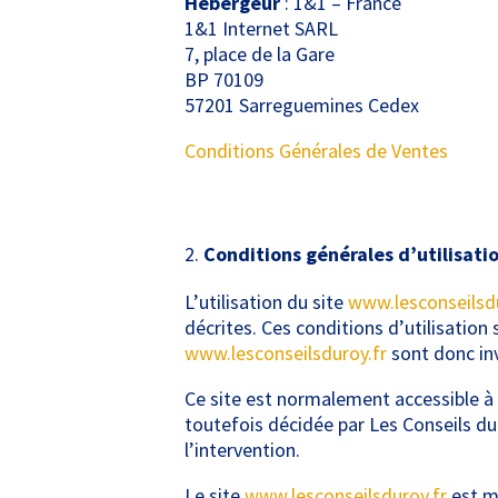
Hébergeur
: 1&1 – France
1&1 Internet SARL
7, place de la Gare
BP 70109
57201 Sarreguemines Cedex
Conditions Générales de Ventes
Conditions générales d’utilisatio
L’utilisation du site
www.lesconseilsdu
décrites. Ces conditions d’utilisation
www.lesconseilsduroy.fr
sont donc inv
Ce site est normalement accessible à
toutefois décidée par Les Conseils du
l’intervention.
Le site
www.lesconseilsduroy.fr
est mi