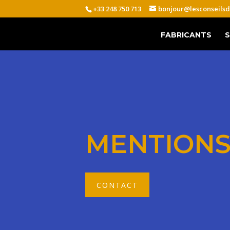
+33 248 750 713
bonjour@lesconseilsd
FABRICANTS
S
MENTIONS
CONTACT