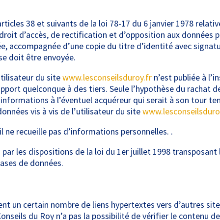
cles 38 et suivants de la loi 78-17 du 6 janvier 1978 relative
n droit d’accès, de rectification et d’opposition aux données 
, accompagnée d’une copie du titre d’identité avec signature
nse doit être envoyée.
tilisateur du site
www.lesconseilsduroy.fr
n’est publiée à l’i
pport quelconque à des tiers. Seule l’hypothèse du rachat de
 informations à l’éventuel acquéreur qui serait à son tour t
nnées vis à vis de l’utilisateur du site
www.lesconseilsduroy
il ne recueille pas d’informations personnelles. .
r les dispositions de la loi du 1er juillet 1998 transposant 
 bases de données.
nt un certain nombre de liens hypertextes vers d’autres sites
seils du Roy n’a pas la possibilité de vérifier le contenu des