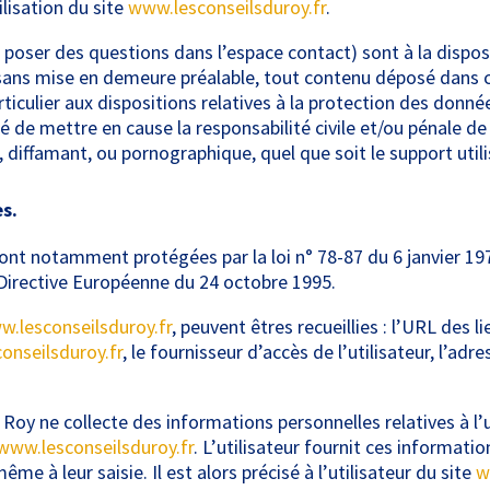
ilisation du site
www.lesconseilsduroy.fr
.
e poser des questions dans l’espace contact) sont à la disposi
 sans mise en demeure préalable, tout contenu déposé dans c
rticulier aux dispositions relatives à la protection des donn
é de mettre en cause la responsabilité civile et/ou pénale de
, diffamant, ou pornographique, quel que soit le support uti
s.
ont notamment protégées par la loi n° 78-87 du 6 janvier 1978
a Directive Européenne du 24 octobre 1995.
.lesconseilsduroy.fr
, peuvent êtres recueillies : l’URL des l
onseilsduroy.fr
, le fournisseur d’accès de l’utilisateur, l’ad
Roy ne collecte des informations personnelles relatives à l’u
www.lesconseilsduroy.fr
. L’utilisateur fournit ces informat
e à leur saisie. Il est alors précisé à l’utilisateur du site
w