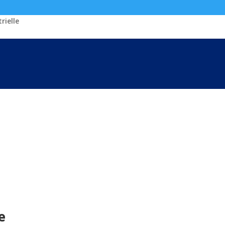
rielle
elle
e