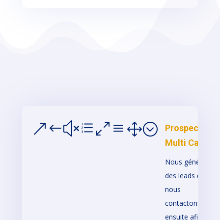
&#xe0a1;
Prospection
Multi Canal
Nous générons
des leads que
nous
contactons
ensuite afin