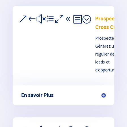
&#xe08b;
Prospection
Cross Canal
Prospectez et
Générez un flux
régulier de
leads et
d’opportunités.
En savoir Plus