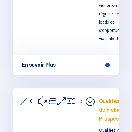
Générez un flux
régulier de
leads et
d’opportunités
via Linkedin
En savoir Plus
&#xe0f5;
Qualification
de Fichier de
Prospection
Qualifiez votre