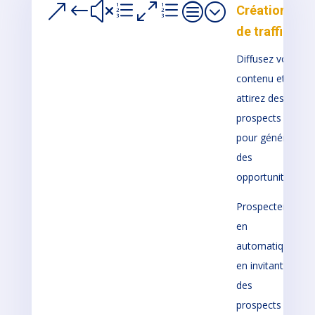
&#xe0ec;
Création
de traffic
Diffusez vos
contenu et
attirez des
prospects
pour générer
des
opportunités.
Prospecter
en
automatique
en invitant
des
prospects à