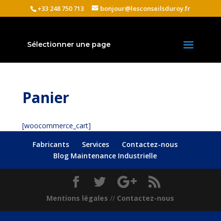
+33 248 750 713
bonjour@lesconseilsduroy.fr
Sélectionner une page
Panier
[woocommerce_cart]
Fabricants
Services
Contactez-nous
Blog Maintenance Industrielle
Mentions légales
//
Contactez-nous