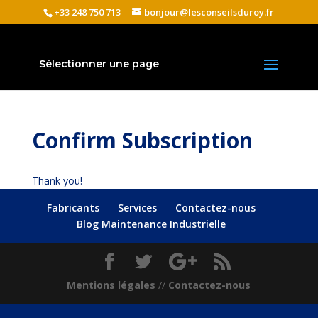
+33 248 750 713
bonjour@lesconseilsduroy.fr
Sélectionner une page
Confirm Subscription
Thank you!
Fabricants
Services
Contactez-nous
Blog Maintenance Industrielle
Mentions légales
//
Contactez-nous